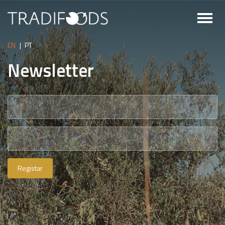
Toggl
naviga
EN
|
PT
Newsletter